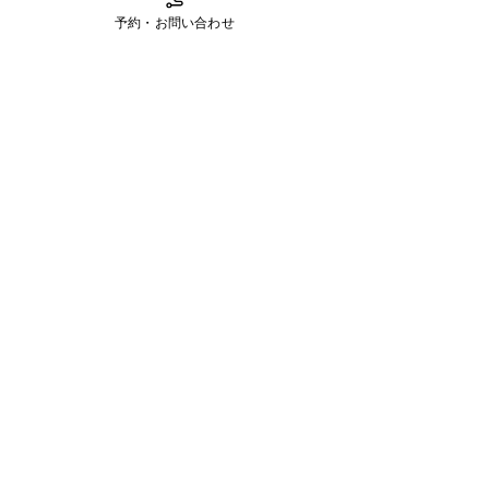
医療法人真和会
予約・お問い合わせ
2025年4月29日
読了時間: 1分
花壇のツツジが見ごろを迎えま
した
当施設の花壇では、今年も色とりどりのツツジが
美しく咲き誇っています。鮮やかなピンクや白の
花々が、利用者様やご家族の皆様の心を和ませて
くれています。 お天気の良い日には、ツツジを眺
めながらお散歩やベンチでのひとときを楽しんで
いただいております。季節の移ろいを感じられる
このひと...