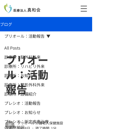
ブログ
プリオール：活動報告
All Posts
プリオー
診療所：脳外科外来
診療所：リハビリ外来
ル：活動
診療所：お知らせ
報告
診療所：整形外科外来
診療所：設備紹介
プレシオ：活動報告
プレシオ：お知らせ
プレシオ：所定疾患治療
プリオール 介護老人保健施設
の実施状況
5月28日
読了時間: 1分