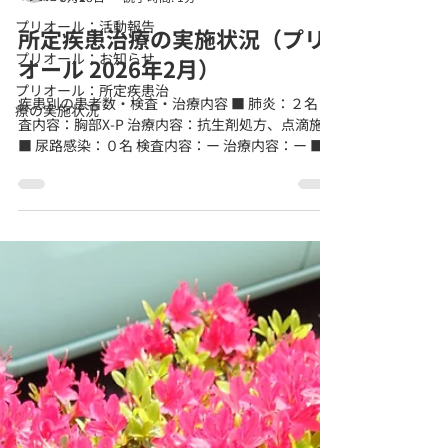
プリオール：活動報告
所定疾患治療の実施状況（プリ
プリオール：お知らせ
オール 2026年2月）
プリオール：所定疾患治
疾患別の患者数・検査・治療内容 ■ 肺炎：２名 検
療の実施状況
査内容：胸部X-P 治療内容：抗生剤処方、点滴施行
■ 尿路感染：０名 検査内容：ー 治療内容：ー ■
帯状疱疹：０名 検査内容：－ 治療内容：－ ■ 蜂窩
織炎：０名 検査内容：－ 治療内容：－