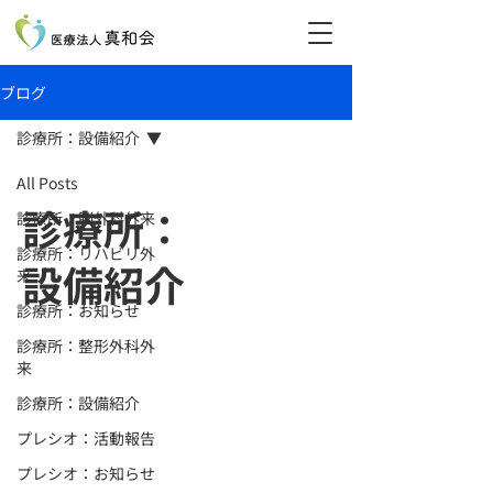
ブログ
診療所：設備紹介
All Posts
診療所：
診療所：脳外科外来
診療所：リハビリ外
設備紹介
来
診療所：お知らせ
診療所：整形外科外
来
診療所：設備紹介
プレシオ：活動報告
プレシオ：お知らせ