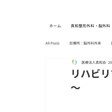
ホーム
真和整形外科・脳外科
All Posts
診療所：脳外科外来
医療法人真和会
2
プレシオ：活動報告
プレシオ
リハビリ
～
プリオール：お知らせ
プリオ