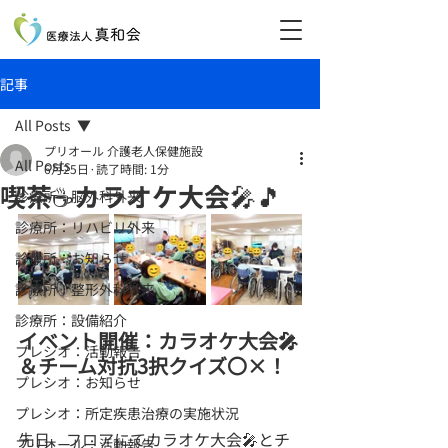
記事
All Posts
プリオール 介護老人保健施設
All Posts
6月25日
読了時間: 1分
喫茶☕カラオケ大会🎤🎵
診療所：脳外科外来
診療所：リハビリ外来
診療所：お知らせ
診療所：整形外科外来
診療所：設備紹介
イベント開催：カラオケ大会🎤
プレシオ：活動報告
＆チーム対抗3択クイズ〇×！
プレシオ：お知らせ
プレシオ：所定疾患治療の実施状況
先日、フロアにてカラオケ大会🎤とチ
プリオール：活動報告