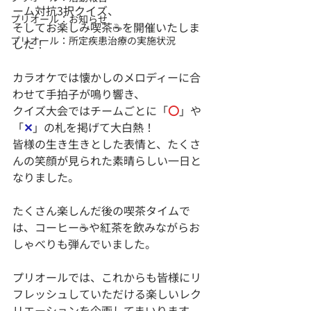
ーム対抗3択クイズ、
プリオール：お知らせ
そしてお楽しみ喫茶☕を開催いたしま
プリオール：所定疾患治療の実施状況
した！
カラオケでは懐かしのメロディーに合
わせて手拍子が鳴り響き、
クイズ大会ではチームごとに「
〇
」や
「
✕
」の札を掲げて大白熱！
皆様の生き生きとした表情と、たくさ
んの笑顔が見られた素晴らしい一日と
なりました。
たくさん楽しんだ後の喫茶タイムで
は、コーヒー☕や紅茶を飲みながらお
しゃべりも弾んでいました。
プリオールでは、これからも皆様にリ
フレッシュしていただける楽しいレク
リエーションを企画してまいります。