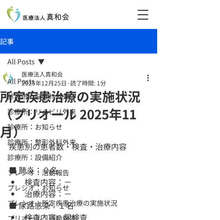
記事
All Posts
医療法人真和会
All Posts
2025年12月25日
読了時間: 1分
所定疾患治療の実施状況
診療所：脳外科外来
（プリオール 2025年11
診療所：リハビリ外来
診療所：お知らせ
月）
診療所：整形外科外来
疾患別の患者数・検査・治療内容
診療所：設備紹介
■ 肺炎：０名
プレシオ：活動報告
検査内容：－
プレシオ：お知らせ
治療内容：－
プレシオ：所定疾患治療の実施状況
■ 尿路感染：１名
検査内容：尿検査
プリオール：活動報告