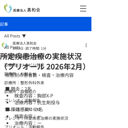
記事
All Posts
医療法人真和会
All Posts
3月3日
読了時間: 1分
所定疾患治療の実施状況
診療所：脳外科外来
（プリオール 2026年2月）
診療所：リハビリ外来
診療所：お知らせ
疾患別の患者数・検査・治療内容
診療所：整形外科外来
■ 肺炎：2名
診療所：設備紹介
検査内容：胸部X-P
プレシオ：活動報告
治療内容：抗生剤投与
■ 尿路感染：０名
プレシオ：お知らせ
検査内容：ー
プレシオ：所定疾患治療の実施状況
治療内容：ー
プリオール：活動報告