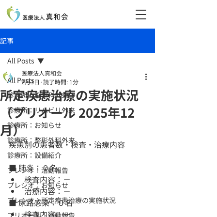
記事
All Posts
医療法人真和会
All Posts
2月3日
読了時間: 1分
所定疾患治療の実施状況
診療所：脳外科外来
（プリオール 2025年12
診療所：リハビリ外来
診療所：お知らせ
月）
診療所：整形外科外来
疾患別の患者数・検査・治療内容
診療所：設備紹介
■ 肺炎：０名
プレシオ：活動報告
検査内容：－
プレシオ：お知らせ
治療内容：－
プレシオ：所定疾患治療の実施状況
■ 尿路感染：０名
検査内容：ー
プリオール：活動報告