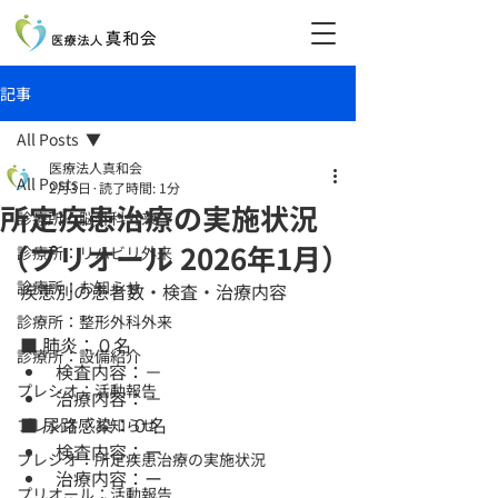
記事
All Posts
医療法人真和会
All Posts
2月3日
読了時間: 1分
所定疾患治療の実施状況
診療所：脳外科外来
（プリオール 2026年1月）
診療所：リハビリ外来
診療所：お知らせ
疾患別の患者数・検査・治療内容
診療所：整形外科外来
■ 肺炎：０名
診療所：設備紹介
検査内容：－
プレシオ：活動報告
治療内容：－
■ 尿路感染：０名
プレシオ：お知らせ
検査内容：ー
プレシオ：所定疾患治療の実施状況
治療内容：ー
プリオール：活動報告