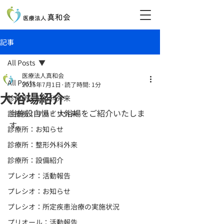
記事
All Posts
医療法人真和会
All Posts
2025年7月1日
読了時間: 1分
大浴場紹介
診療所：脳外科外来
当施設自慢！大浴場をご紹介いたしま
診療所：リハビリ外来
す。
診療所：お知らせ
診療所：整形外科外来
診療所：設備紹介
プレシオ：活動報告
プレシオ：お知らせ
プレシオ：所定疾患治療の実施状況
プリオール：活動報告